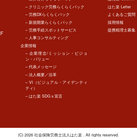
– クリニック労務らくらくパック
はた楽 Letter
– 労務DXらくらくパック
よくあるご質問
– 新規開業らくらくパック
採用情報
– 労務手続スポットサービス
提携税理士募集
F
– 人事コンサルティング
企業情報
– 企業理念/ミッション・ビジョ
ン・バリュー
– 代表メッセージ
– 法人概要／沿革
– VI（ビジュアル・アイデンティ
ティ）
– はた楽 SDGｓ宣言
(C) 2026
社会保険労務士法人はた楽
. All rights reserved.