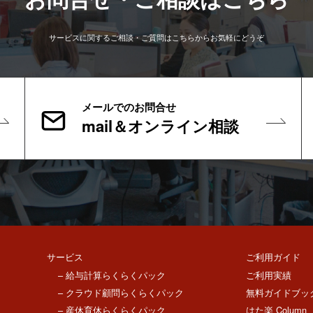
サービスに関するご相談・ご質問はこちらからお気軽にどうぞ
メールでのお問合せ
mail＆オンライン相談
サービス
ご利用ガイド
– 給与計算らくらくパック
ご利用実績
– クラウド顧問らくらくパック
無料ガイドブッ
– 産休育休らくらくパック
はた楽 Column