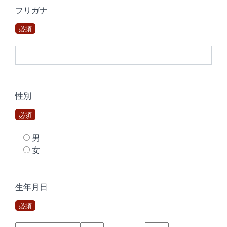
フリガナ
必須
性別
必須
男
女
生年月日
必須