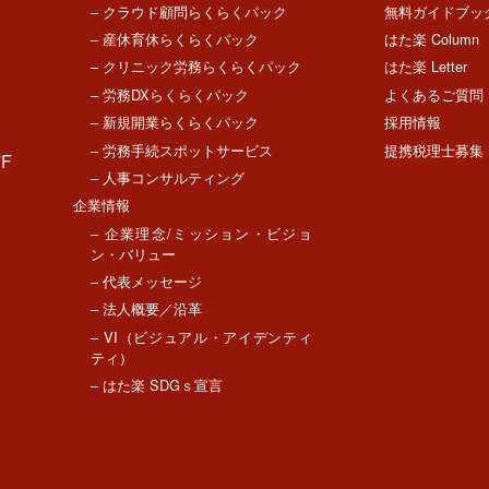
– クラウド顧問らくらくパック
無料ガイドブッ
– 産休育休らくらくパック
はた楽 Column
– クリニック労務らくらくパック
はた楽 Letter
– 労務DXらくらくパック
よくあるご質問
– 新規開業らくらくパック
採用情報
– 労務手続スポットサービス
提携税理士募集
F
– 人事コンサルティング
企業情報
– 企業理念/ミッション・ビジョ
ン・バリュー
– 代表メッセージ
– 法人概要／沿革
– VI（ビジュアル・アイデンティ
ティ）
– はた楽 SDGｓ宣言